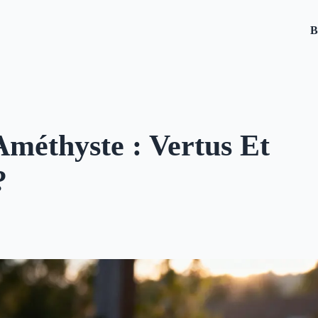
B
 Améthyste : Vertus Et
?